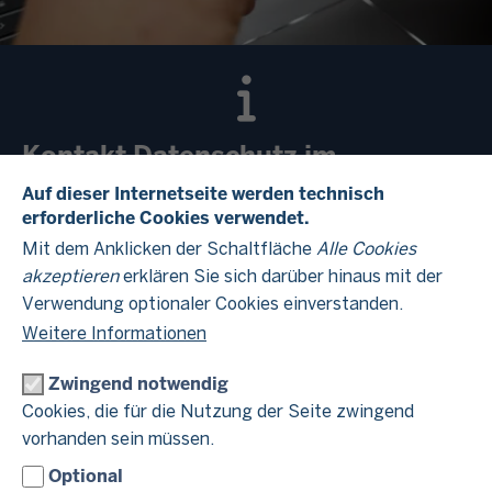
Kontakt Datenschutz im
Finanzamt Finanzamt Düsseldorf-
Auf dieser Internetseite werden technisch
erforderliche Cookies verwendet.
Altstadt
Mit dem Anklicken der Schaltfläche
Alle Cookies
akzeptieren
erklären Sie sich darüber hinaus mit der
Hinweise zum Datenschutz finden Sie im Beitrag
Verwendung optionaler Cookies einverstanden.
Datenschutzhinweise
"
".
Weitere Informationen
Zwingend notwendig
Cookies, die für die Nutzung der Seite zwingend
vorhanden sein müssen.
Verantwortlich für die Datenverarbeitung
Optional