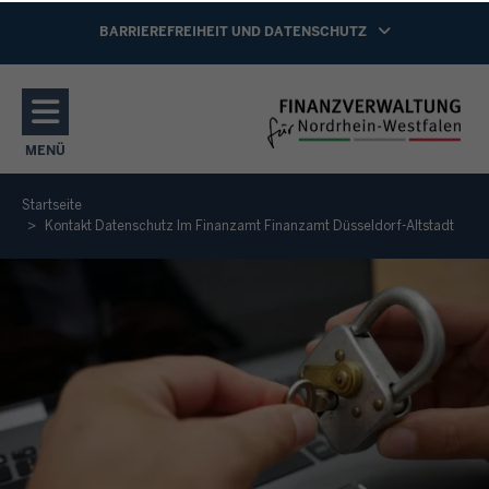
Direkt zum Inhalt
NAVIGATION AKTIVIEREN/DEAKTIVIEREN:
BARRIEREFREIHEIT UND DATENSCHUTZ
MENÜ
NAVIGATION AKTIVIEREN/DEAKTIVIEREN: HAUPTMENÜ
Startseite
Kontakt Datenschutz Im Finanzamt Finanzamt Düsseldorf-Altstadt