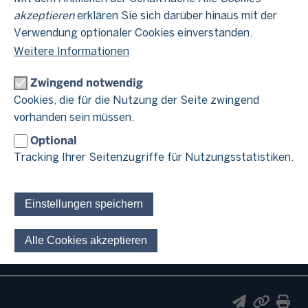
akzeptieren
erklären Sie sich darüber hinaus mit der
Verwendung optionaler Cookies einverstanden.
Weitere Informationen
Zwingend notwendig
Cookies, die für die Nutzung der Seite zwingend
Hotline Erbschaft- und
vorhanden sein müssen.
Schenkungsteuerstelle im
Optional
Finanzamt Aachen-Stadt
Tracking Ihrer Seitenzugriffe für Nutzungsstatistiken.
Für Ihre Fragen zum Thema Erbschaft- und Schenkungsteuer
Einstellungen speichern
ist im Finanzamt Aachen-Stadt folgende Hotline eingerichtet
0241 469-1727
worden:
Alle Cookies akzeptieren
Einwilligung für optionale 